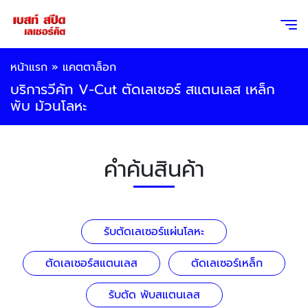
หน้าแรก
»
แคตตาล็อก
บริการวีคัท V-Cut ตัดเลเซอร์ สแตนเลส เหล็ก
พับ ม้วนโลหะ
คำค้นสินค้า
รับตัดเลเซอร์แผ่นโลหะ
ตัดเลเซอร์สแตนเลส
ตัดเลเซอร์เหล็ก
รับตัด พับสแตนเลส